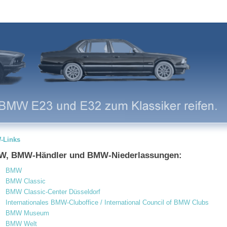
-Links
, BMW-Händler und BMW-Niederlassungen:
BMW
BMW Classic
BMW Classic-Center Düsseldorf
Internationales BMW-Cluboffice / International Council of BMW Clubs
BMW Museum
BMW Welt