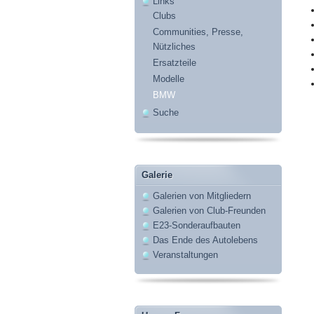
Links
Clubs
Communities, Presse,
Nützliches
Ersatzteile
Modelle
BMW
Suche
Galerie
Galerien von Mitgliedern
Galerien von Club-Freunden
E23-Sonderaufbauten
Das Ende des Autolebens
Veranstaltungen